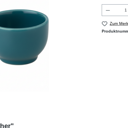
Zum Merkz
Produktnum
her"